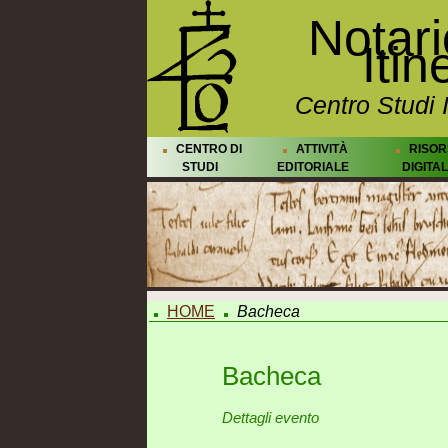
Notar
Itin
Centro Studi 
CENTRO DI
ATTIVITÀ
RISOR
STUDI
EDITORIALE
DIGITAL
HOME
Bacheca
Bacheca
Dettagli evento