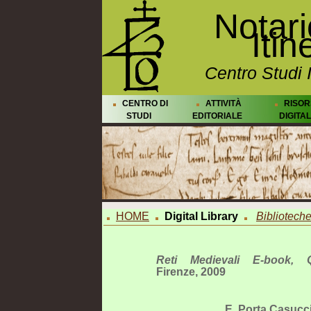
Notar
Itin
Centro Studi 
CENTRO DI
ATTIVITÀ
RISOR
STUDI
EDITORIALE
DIGITAL
HOME
Digital Library
Biblioteche 
Reti Medievali E-book, Q
Firenze, 2009
E. Porta Casucc